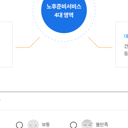
?
보통
불만족