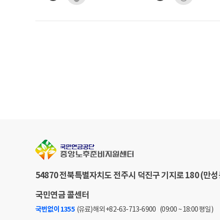
영
역
재
무
맞
춤
형
재
무
설
계
및
연
금
,
보
54870 전북특별자치도 전주시 덕진구 기지로 180 (만성
험
등
국민연금 콜센터
재
무
국번없이 1355
(유료)
해외 +82-63-713-6900
(09:00 ~ 18:00 평일)
정