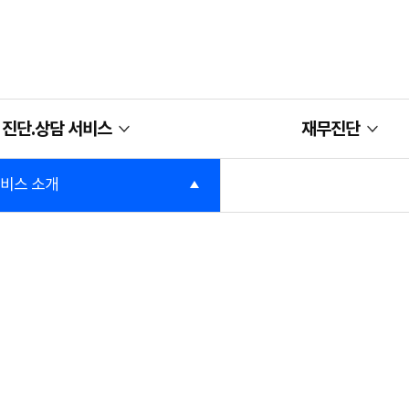
원센터,NPS 국민연금 노후준비
진단.상담 서비스
재무진단
비스 소개