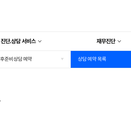
원센터,NPS 국민연금 노후준비
진단.상담 서비스
재무진단
후준비상담 예약
상담 예약 목록
록