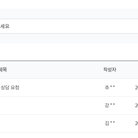
제목
작성자
 상담 요청
추 * *
2
강 * *
2
김 * *
2