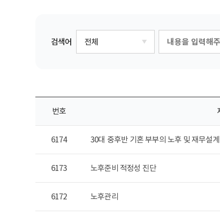
검색어
번호
방문상담 상담예약 목록
6174
30대 중후반 기혼 부부의 노후 및 재무설계
6173
노후준비 적정성 진단
6172
노후관리