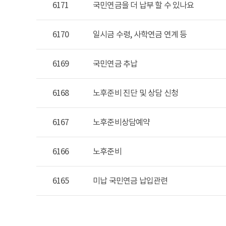
6171
국민연금을 더 납부 할 수 있나요
6170
일시금 수령, 사학연금 연계 등
6169
국민연금 추납
6168
노후준비 진단 및 상담 신청
6167
노후준비상담예약
6166
노후준비
6165
미납 국민연금 납입관련