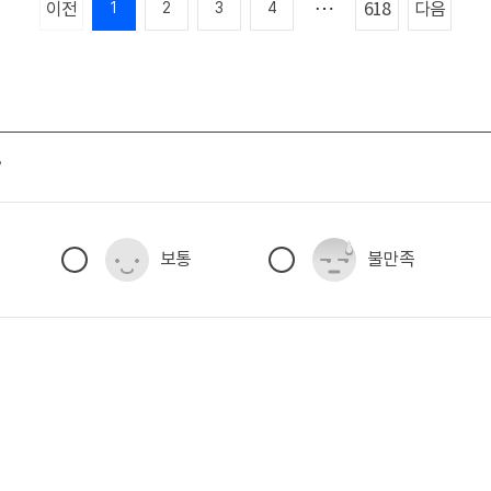
이전
다음
618
1
2
3
4
?
보통
불만족